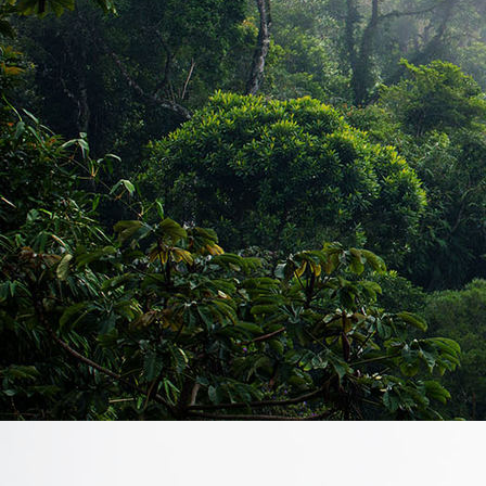
P_20201024_140729