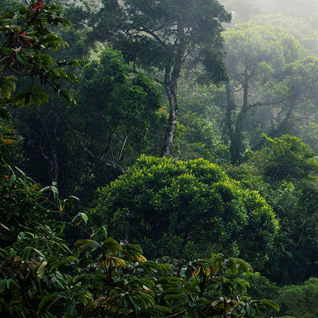
P_20201024_143431