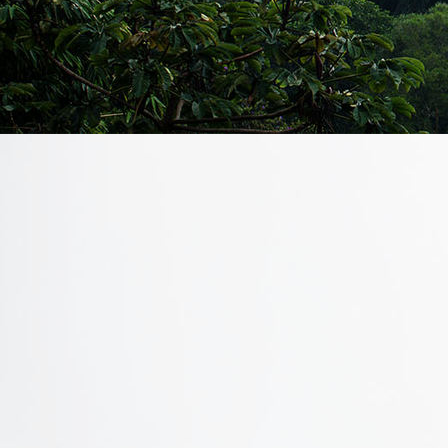
IMG_0303
P_20201024_141733